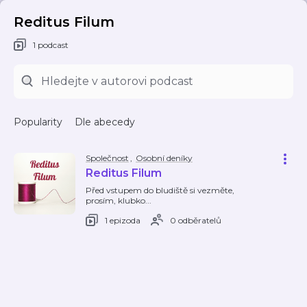
Reditus Filum
1 podcast
Popularity
Dle abecedy
Společnost
,
Osobní deníky
Reditus Filum
Před vstupem do bludiště si vezměte,
prosím, klubko...
1 epizoda
0 odběratelů