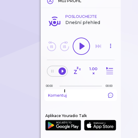
MŮJ PROFIL
POSLOUCHEJTE
Dnešní přehled
1.00
×
00:00
00:00
Komentuj
Aplikace Youradio Talk