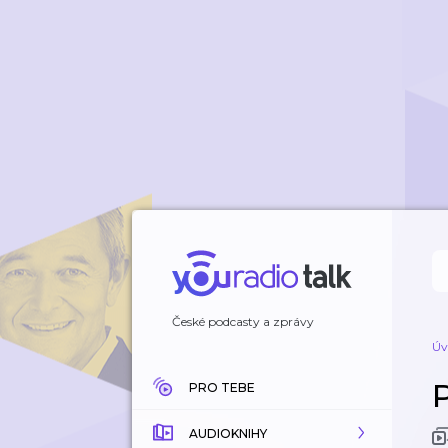
České podcasty a zprávy
Úv
PRO TEBE
AUDIOKNIHY