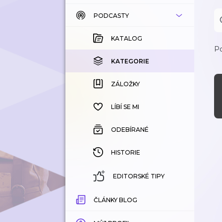
PODCASTY
KATALOG
KOUPENÉ
KATALOG
Po
KATEGORIE
KATEGORIE
ZÁLOŽKY
ZÁLOŽKY
HISTORIE
LÍBÍ SE MI
ODEBÍRANÉ
HISTORIE
EDITORSKÉ TIPY
ČLÁNKY BLOG