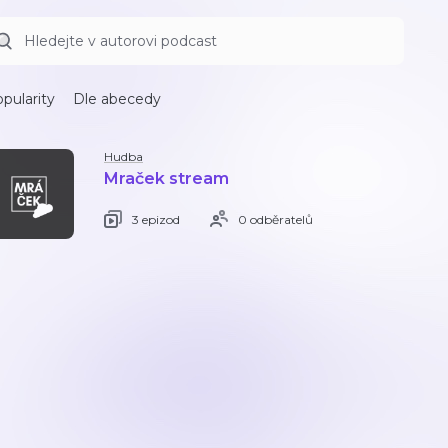
pularity
Dle abecedy
Hudba
Mraček stream
3 epizod
0 odběratelů