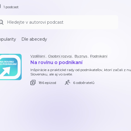
1 podcast
pularity
Dle abecedy
Vzdělání
,
Osobní rozvoj
,
Byznys
,
Podnikání
Na rovinu o podnikaní
Inšpirácie a praktické rady od podnikateľov, ktorí začali z 
Slovensku, ale aj vo svete.
186 epizod
6 odběratelů