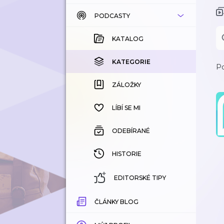
PODCASTY
KATALOG
KOUPENÉ
KATALOG
KATEGORIE
KATEGORIE
Po
ZÁLOŽKY
ZÁLOŽKY
HISTORIE
LÍBÍ SE MI
ODEBÍRANÉ
HISTORIE
EDITORSKÉ TIPY
ČLÁNKY BLOG