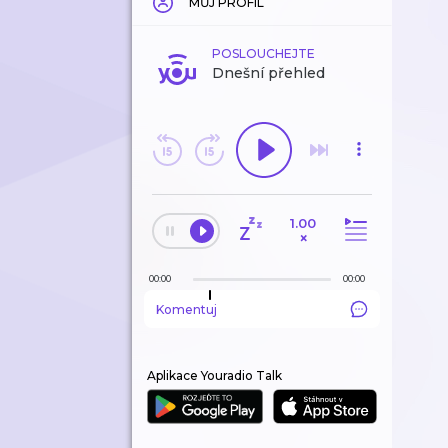
MŮJ PROFIL
POSLOUCHEJTE
Dnešní přehled
1.00
×
00:00
00:00
Komentuj
Aplikace Youradio Talk