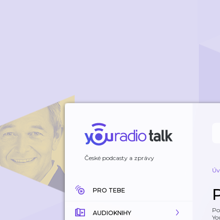
České podcasty a zprávy
Úv
PRO TEBE
Po
AUDIOKNIHY
Yo