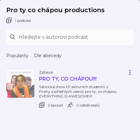
Pro ty co chápou productions
1 podcast
Popularity
Dle abecedy
Zábava
PRO TY, CO CHÁPOU!!!
Satirická show tří aktivních studentů z
Prahy a přilehlých vesnic pro ty, co chápou.
EVERYTHING IS AWESOME!!!
2 epizod
0 odběratelů