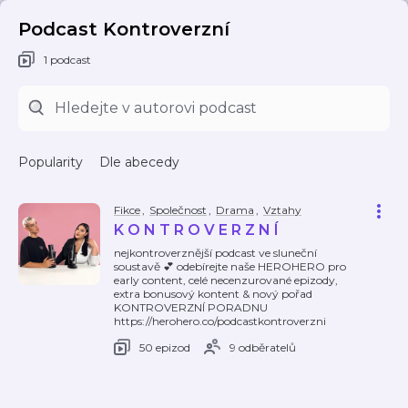
Podcast Kontroverzní
1 podcast
Popularity
Dle abecedy
Fikce
,
Společnost
,
Drama
,
Vztahy
K O N T R O V E R Z N Í
nejkontroverznější podcast ve sluneční
soustavě 💕 odebírejte naše HEROHERO pro
early content, celé necenzurované epizody,
extra bonusový kontent & nový pořad
KONTROVERZNÍ PORADNU
https://herohero.co/podcastkontroverzni
50 epizod
9 odběratelů