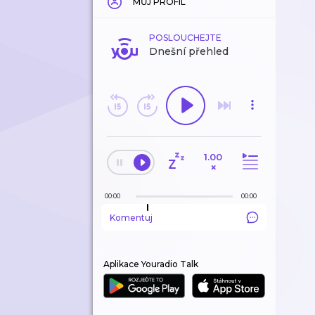
MŮJ PROFIL
POSLOUCHEJTE
Dnešní přehled
1.00
×
00:00
00:00
Komentuj
Aplikace Youradio Talk