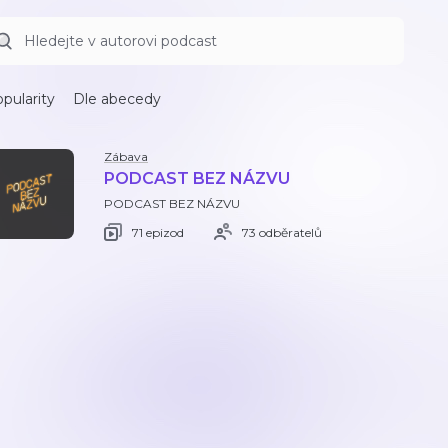
pularity
Dle abecedy
Zábava
PODCAST BEZ NÁZVU
PODCAST BEZ NÁZVU
71 epizod
73 odběratelů