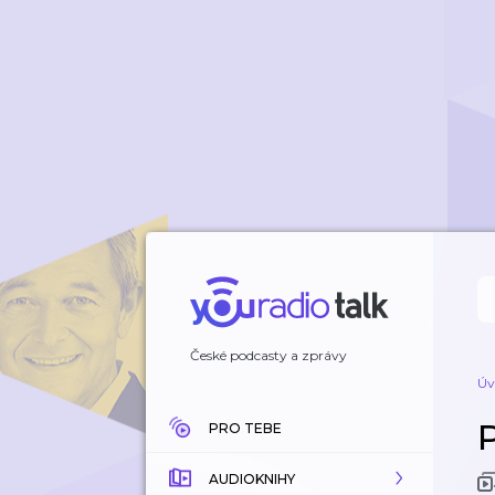
České podcasty a zprávy
Úv
PRO TEBE
AUDIOKNIHY