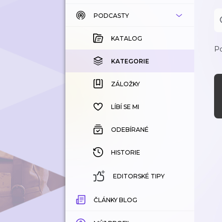
PODCASTY
KATALOG
KOUPENÉ
KATALOG
Po
KATEGORIE
KATEGORIE
ZÁLOŽKY
ZÁLOŽKY
HISTORIE
LÍBÍ SE MI
ODEBÍRANÉ
HISTORIE
EDITORSKÉ TIPY
ČLÁNKY BLOG