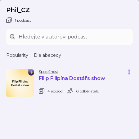
Phil_CZ
1 podcast
Popularity
Dle abecedy
Společnost
Filip Filipína Dostál's show
4 epizod
0 odběratelů