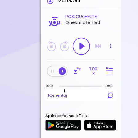
MŮJ PROFIL
POSLOUCHEJTE
Dnešní přehled
1.00
×
00:00
00:00
Komentuj
Aplikace Youradio Talk