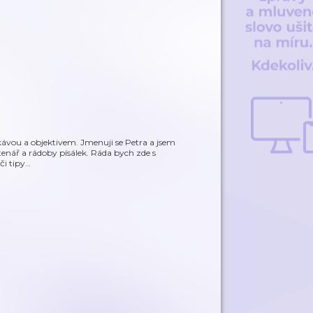
kávou a objektivem. Jmenuji se Petra a jsem
tenář a rádoby písálek. Ráda bych zde s
či tipy
…