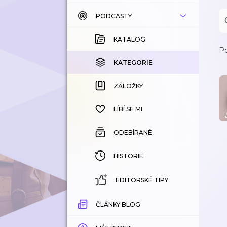
PODCASTY
KATALOG
KOUPENÉ
KATALOG
Po
KATEGORIE
KATEGORIE
ZÁLOŽKY
ZÁLOŽKY
HISTORIE
LÍBÍ SE MI
ODEBÍRANÉ
HISTORIE
EDITORSKÉ TIPY
ČLÁNKY BLOG