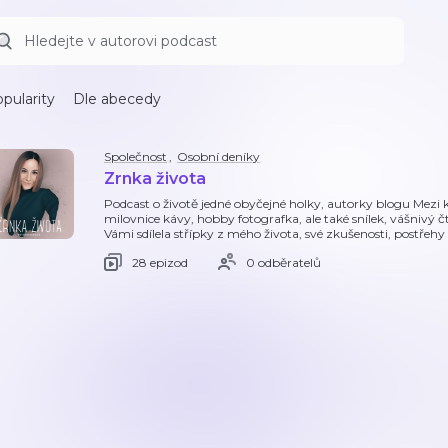
pularity
Dle abecedy
Společnost
,
Osobní deníky
Zrnka života
Podcast o životě jedné obyčejné holky, autorky blogu Mezi 
milovnice kávy, hobby fotografka, ale také snílek, vášnivý č
Vámi sdílela střípky z mého života, své zkušenosti, postřehy 
28 epizod
0 odběratelů