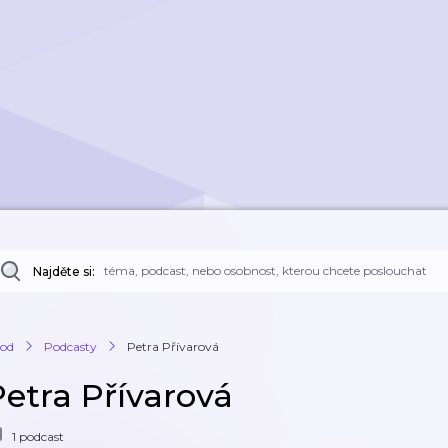
Najděte si:
od
Podcasty
Petra Přívarová
Petra Přívarová
1 podcast