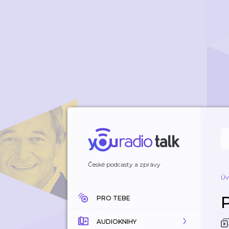
České podcasty a zprávy
Úv
PRO TEBE
AUDIOKNIHY