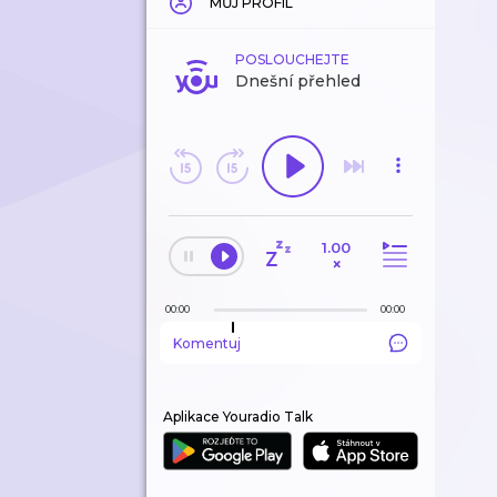
MŮJ PROFIL
POSLOUCHEJTE
Dnešní přehled
1.00
×
00:00
00:00
Komentuj
Aplikace Youradio Talk