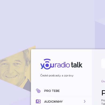
České podcasty a zprávy
Úv
PRO TEBE
Po
AUDIOKNIHY
Tal