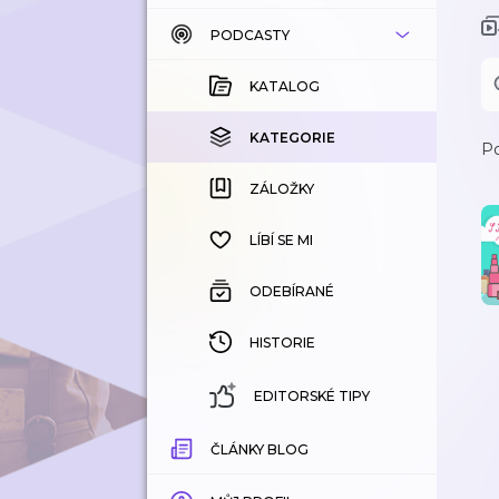
PODCASTY
KATALOG
KOUPENÉ
KATALOG
KATEGORIE
KATEGORIE
Po
ZÁLOŽKY
ZÁLOŽKY
HISTORIE
LÍBÍ SE MI
ODEBÍRANÉ
HISTORIE
EDITORSKÉ TIPY
ČLÁNKY BLOG