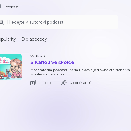
1 podcast
pularity
Dle abecedy
Vzdělání
S Karlou ve školce
Moderátorka podcastu Karla Peldová je dlouholetá trenérka 
Montessori přístupu.
2 epizod
0 odběratelů