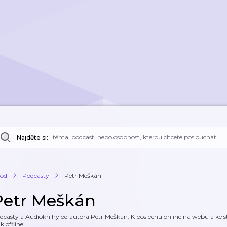
Najděte si:
od
Podcasty
Petr Meškán
Petr Meškán
dcasty a Audioknihy od autora Petr Meškán. K poslechu online na webu a ke st
k offline.