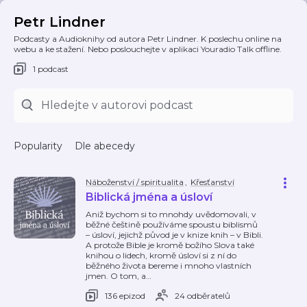
Petr Lindner
Podcasty a Audioknihy od autora Petr Lindner. K poslechu online na
webu a ke stažení. Nebo poslouchejte v aplikaci Youradio Talk offline.
1 podcast
Popularity
Dle abecedy
Náboženství / spiritualita
,
Křesťanství
Biblická jména a úsloví
Aniž bychom si to mnohdy uvědomovali, v
běžné češtině používáme spoustu biblismů
– úsloví, jejichž původ je v knize knih – v Bibli.
A protože Bible je kromě božího Slova také
knihou o lidech, kromě úsloví si z ní do
běžného života bereme i mnoho vlastních
jmen. O tom, a
…
136 epizod
24 odběratelů