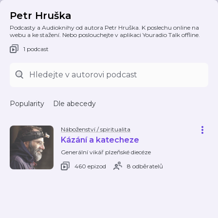
Petr Hruška
Podcasty a Audioknihy od autora Petr Hruška. K poslechu online na
webu a ke stažení. Nebo poslouchejte v aplikaci Youradio Talk offline.
1 podcast
Popularity
Dle abecedy
Náboženství / spiritualita
Kázání a katecheze
Generální vikář plzeňské diecéze
460 epizod
8 odběratelů