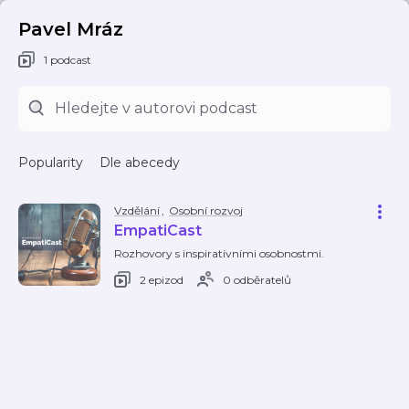
Pavel Mráz
1 podcast
Popularity
Dle abecedy
Vzdělání
,
Osobní rozvoj
EmpatiCast
Rozhovory s inspirativními osobnostmi.
2 epizod
0 odběratelů