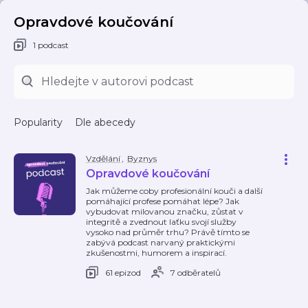
Opravdové koučování
1 podcast
Popularity
Dle abecedy
Vzdělání
,
Byznys
Opravdové koučování
Jak můžeme coby profesionální kouči a další
pomáhající profese pomáhat lépe? Jak
vybudovat milovanou značku, zůstat v
integritě a zvednout laťku svojí služby
vysoko nad průměr trhu? Právě tímto se
zabývá podcast narvaný praktickými
zkušenostmi, humorem a inspirací.
61 epizod
7 odběratelů