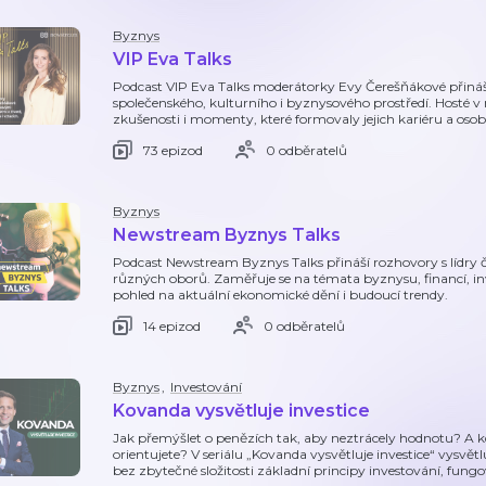
Byznys
VIP Eva Talks
Podcast VIP Eva Talks moderátorky Evy Čerešňákové přiná
společenského, kulturního i byznysového prostředí. Hosté v ni
zkušenosti i momenty, které formovaly jejich kariéru a osob
73 epizod
0 odběratelů
Byznys
Newstream Byznys Talks
Podcast Newstream Byznys Talks přináší rozhovory s lídry č
různých oborů. Zaměřuje se na témata byznysu, financí, inve
pohled na aktuální ekonomické dění i budoucí trendy.
14 epizod
0 odběratelů
Byznys
,
Investování
Kovanda vysvětluje investice
Jak přemýšlet o penězích tak, aby neztrácely hodnotu? A kde
orientujete? V seriálu „Kovanda vysvětluje investice“ vysv
bez zbytečné složitosti základní principy investování, fung