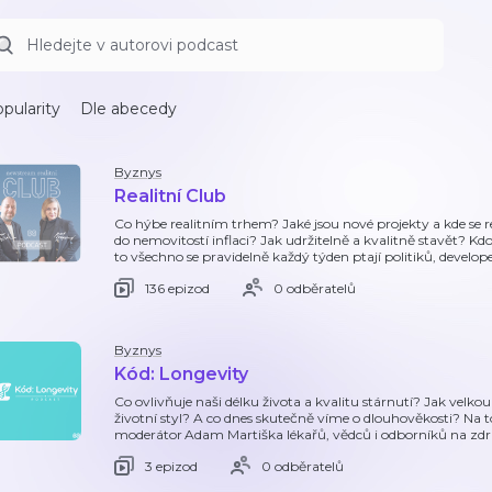
pularity
Dle abecedy
Byznys
Realitní Club
Co hýbe realitním trhem? Jaké jsou nové projekty a kde se re
do nemovitostí inflaci? Jak udržitelně a kvalitně stavět? 
to všechno se pravidelně každý týden ptají politiků, develop
136 epizod
0 odběratelů
Byznys
Kód: Longevity
Co ovlivňuje naši délku života a kvalitu stárnutí? Jak velko
životní styl? A co dnes skutečně víme o dlouhověkosti? Na 
moderátor Adam Martiška lékařů, vědců i odborníků na zdr
3 epizod
0 odběratelů