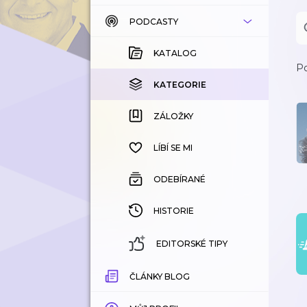
PODCASTY
KATALOG
KOUPENÉ
KATALOG
Po
KATEGORIE
KATEGORIE
ZÁLOŽKY
ZÁLOŽKY
HISTORIE
LÍBÍ SE MI
ODEBÍRANÉ
HISTORIE
EDITORSKÉ TIPY
ČLÁNKY BLOG