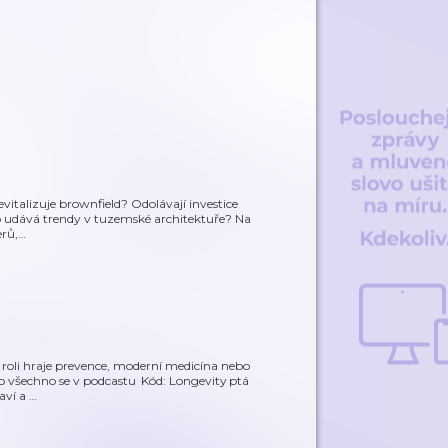
vitalizuje brownfield? Odolávají investice
Kdo udává trendy v tuzemské architektuře? Na
erů,
…
u roli hraje prevence, moderní medicína nebo
to všechno se v podcastu Kód: Longevity ptá
aví a
…