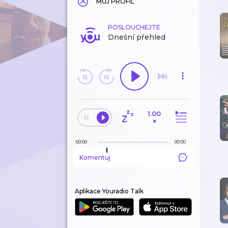
MŮJ PROFIL
POSLOUCHEJTE
Dnešní přehled
1.00
×
00:00
00:00
Komentuj
Aplikace Youradio Talk