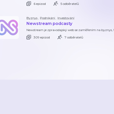
6 epizod
5 odběratelů
Byznys
,
Podnikání
,
Investování
Newstream podcasty
Newstream je zpravodajský web se zaměřením na byznys, finan
309 epizod
7 odběratelů