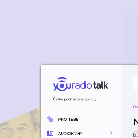
České podcasty a zprávy
Úv
PRO TEBE
AUDIOKNIHY