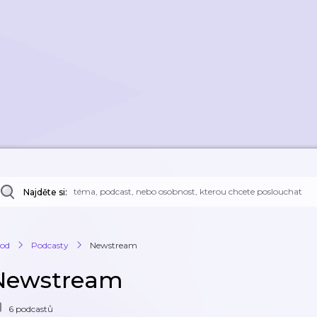
Najděte si:
od
Podcasty
Newstream
Newstream
6 podcastů