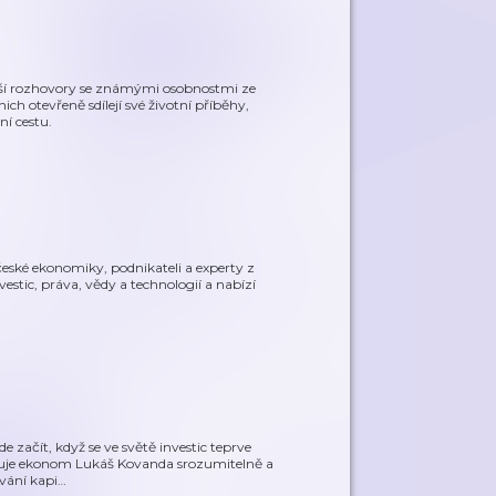
ší rozhovory se známými osobnostmi ze
ch otevřeně sdílejí své životní příběhy,
ní cestu.
eské ekonomiky, podnikateli a experty z
stic, práva, vědy a technologií a nabízí
 začít, když se ve světě investic teprve
ětluje ekonom Lukáš Kovanda srozumitelně a
ování kapi
…