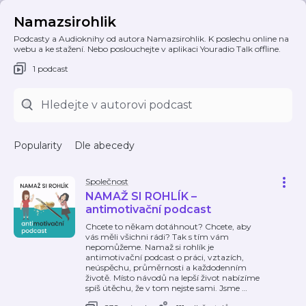
Namazsirohlik
Podcasty a Audioknihy od autora Namazsirohlik. K poslechu online na
webu a ke stažení. Nebo poslouchejte v aplikaci Youradio Talk offline.
1 podcast
Popularity
Dle abecedy
Společnost
NAMAŽ SI ROHLÍK –
antimotivační podcast
Chcete to někam dotáhnout? Chcete, aby
vás měli všichni rádi? Tak s tím vám
nepomůžeme. Namaž si rohlík je
antimotivační podcast o práci, vztazích,
neúspěchu, průměrnosti a každodenním
životě. Místo návodů na lepší život nabízíme
spíš útěchu, že v tom nejste sami. Jsme
…