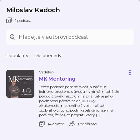
Miloslav Kadoch
1 podcast
Popularity
Dle abecedy
Vzdělání
MK Mentoring
Tento podcast jsem se tvořit a začít, z
jednoho prostého důvodu - vnímám totiž, že
pokud člověk něco umí a zná, tak je jeho
povinnosti předávat dál.🙏 Díky
zkušenostem ze svého života - ať už
osobního či toho podnikatelského, jsem si
potvrdil, že rozjet projekt, který j
…
14 epizod
1 odběratel