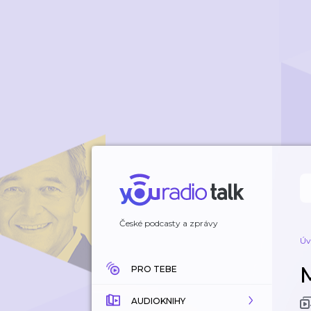
České podcasty a zprávy
Úv
PRO TEBE
AUDIOKNIHY