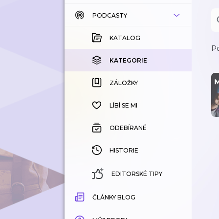
PODCASTY
KATALOG
KOUPENÉ
KATALOG
Po
KATEGORIE
KATEGORIE
ZÁLOŽKY
ZÁLOŽKY
HISTORIE
LÍBÍ SE MI
ODEBÍRANÉ
HISTORIE
EDITORSKÉ TIPY
ČLÁNKY BLOG