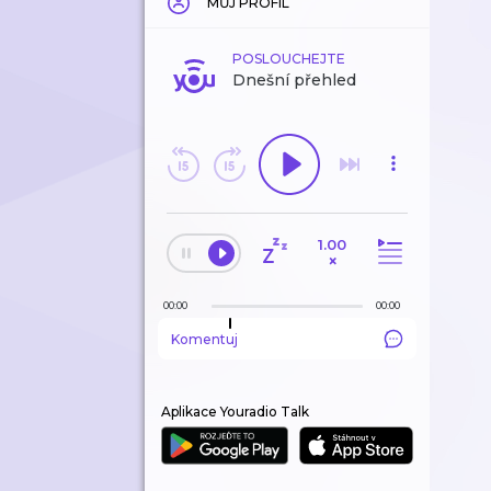
MŮJ PROFIL
POSLOUCHEJTE
Dnešní přehled
1.00
×
00:00
00:00
Komentuj
Aplikace Youradio Talk