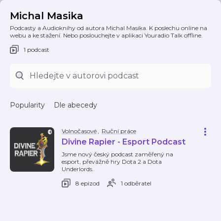
Michal Masika
Podcasty a Audioknihy od autora Michal Masika. K poslechu online na
webu a ke stažení. Nebo poslouchejte v aplikaci Youradio Talk offline.
1 podcast
Popularity
Dle abecedy
Volnočasové
,
Ruční práce
Divine Rapier - Esport Podcast
Jsme nový český podcast zaměřený na
esport, převážně hry Dota 2 a Dota
Underlords.
8 epizod
1 odběratel