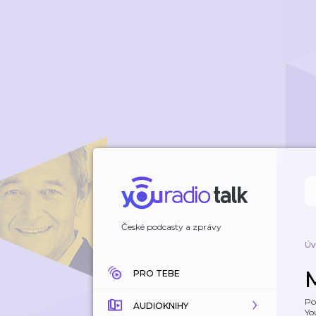
České podcasty a zprávy
Úv
PRO TEBE
Po
AUDIOKNIHY
Yo