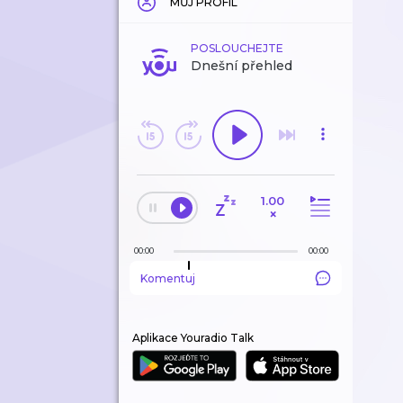
MŮJ PROFIL
POSLOUCHEJTE
Dnešní přehled
1.00
×
00:00
00:00
Komentuj
Aplikace Youradio Talk