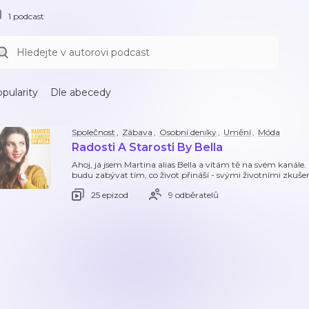
1 podcast
pularity
Dle abecedy
Společnost
,
Zábava
,
Osobní deníky
,
Umění
,
Móda
Radosti A Starosti By Bella
Ahoj, já jsem Martina alias Bella a vítám tě na svém kanále. 
budu zabývat tím, co život přináší - svými životními zkuše
25 epizod
9 odběratelů