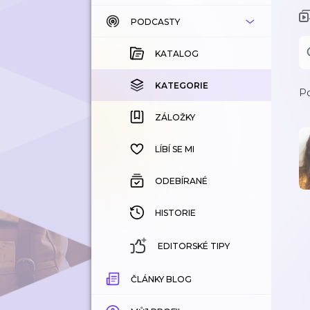
PODCASTY
KATALOG
KOUPENÉ
KATALOG
KATEGORIE
KATEGORIE
Po
ZÁLOŽKY
ZÁLOŽKY
HISTORIE
LÍBÍ SE MI
ODEBÍRANÉ
HISTORIE
EDITORSKÉ TIPY
ČLÁNKY BLOG