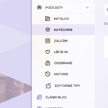
PODCASTY
KATALOG
KOUPENÉ
KATALOG
Po
KATEGORIE
KATEGORIE
ZÁLOŽKY
ZÁLOŽKY
HISTORIE
LÍBÍ SE MI
ODEBÍRANÉ
HISTORIE
EDITORSKÉ TIPY
ČLÁNKY BLOG