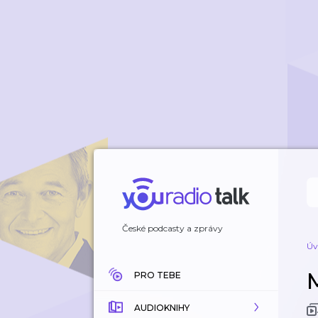
České podcasty a zprávy
Úv
PRO TEBE
AUDIOKNIHY