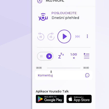
MŮJ PROFIL
POSLOUCHEJTE
Dnešní přehled
1.00
×
00:00
00:00
Komentuj
Aplikace Youradio Talk