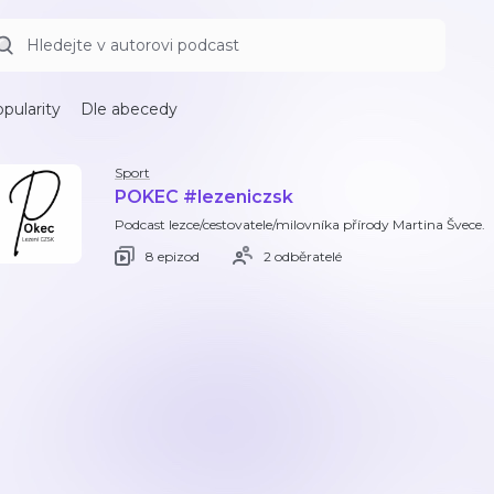
pularity
Dle abecedy
Sport
POKEC #lezeniczsk
Podcast lezce/cestovatele/milovníka přírody Martina Švece.
8 epizod
2 odběratelé