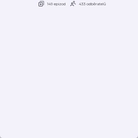
149 epizod
433 odběratelů