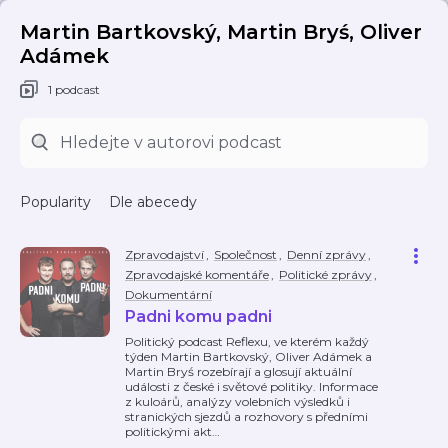
Martin Bartkovský, Martin Bryś, Oliver
Adámek
1 podcast
Popularity
Dle abecedy
Zpravodajství
,
Společnost
,
Denní zprávy
,
Zpravodajské komentáře
,
Politické zprávy
,
Dokumentární
Padni komu padni
Politický podcast Reflexu, ve kterém každý
týden Martin Bartkovský, Oliver Adámek a
Martin Bryś rozebírají a glosují aktuální
události z české i světové politiky. Informace
z kuloárů, analýzy volebních výsledků i
stranických sjezdů a rozhovory s předními
politickými akt
…