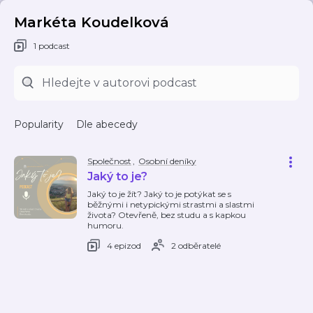
Markéta Koudelková
1 podcast
Popularity
Dle abecedy
Společnost
,
Osobní deníky
Jaký to je?
Jaký to je žít? Jaký to je potýkat se s
běžnými i netypickými strastmi a slastmi
života? Otevřeně, bez studu a s kapkou
humoru.
4 epizod
2 odběratelé