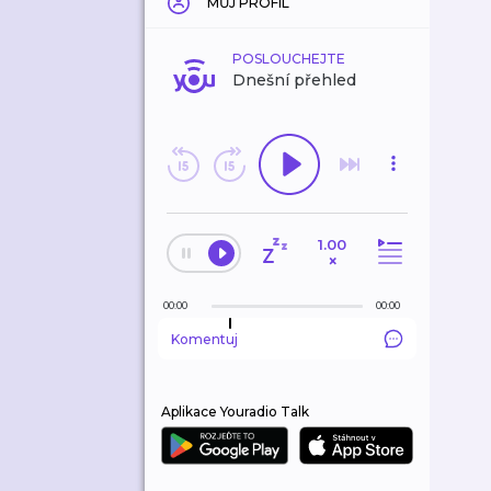
MŮJ PROFIL
POSLOUCHEJTE
Dnešní přehled
1.00
×
00:00
00:00
Komentuj
Aplikace Youradio Talk