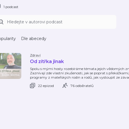
1 podcast
pularity
Dle abecedy
Zdraví
Od zítřka jinak
Spolu s mými hosty rozebíráme témata jejich vědomých změn
Zaznívají zde vlastní zkušenosti, jak se poprat s překážk
programy z mateřských rodin a rodů, jak vystoupit ze závadn
22 epizod
76 odběratelů