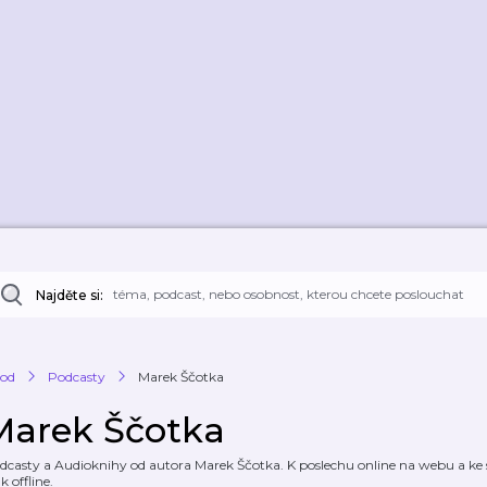
Najděte si:
od
Podcasty
Marek Ščotka
Marek Ščotka
dcasty a Audioknihy od autora Marek Ščotka. K poslechu online na webu a ke s
k offline.