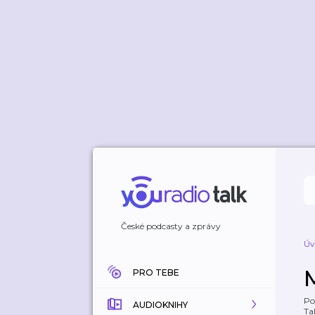
České podcasty a zprávy
Úv
PRO TEBE
Po
AUDIOKNIHY
Tal