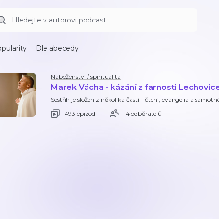
pularity
Dle abecedy
Náboženství / spiritualita
Marek Vácha - kázání z farnosti Lechovic
Sestřih je složen z několika částí - čtení, evangelia a samot
493 epizod
14 odběratelů