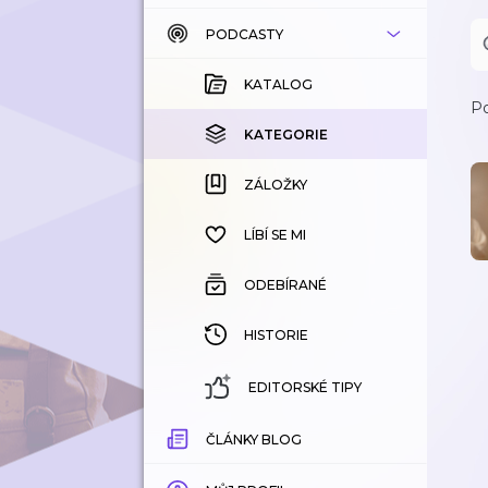
PODCASTY
KATALOG
KOUPENÉ
KATALOG
Po
KATEGORIE
KATEGORIE
ZÁLOŽKY
ZÁLOŽKY
HISTORIE
LÍBÍ SE MI
ODEBÍRANÉ
HISTORIE
EDITORSKÉ TIPY
ČLÁNKY BLOG