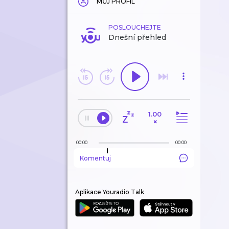
MŮJ PROFIL
POSLOUCHEJTE
Dnešní přehled
1.00
×
00:00
00:00
Komentuj
Aplikace Youradio Talk