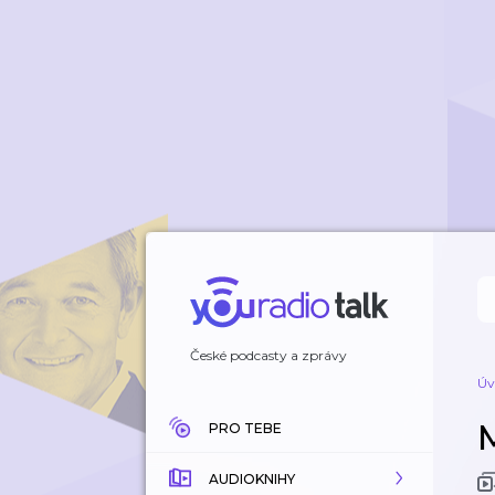
České podcasty a zprávy
Úv
PRO TEBE
AUDIOKNIHY