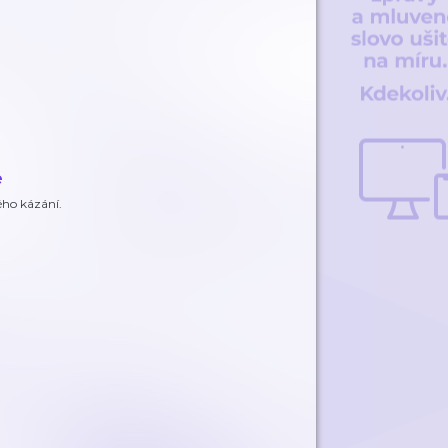
e
ného kázání.