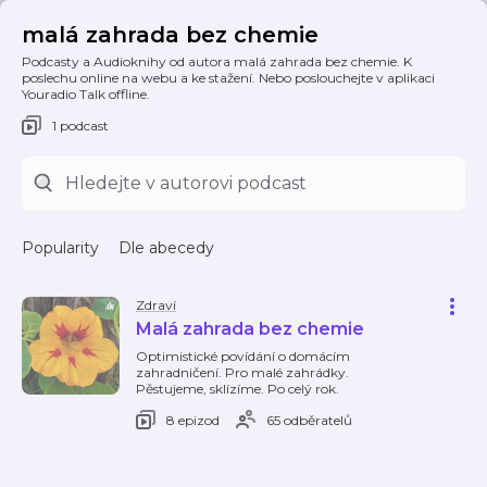
malá zahrada bez chemie
Podcasty a Audioknihy od autora malá zahrada bez chemie. K
poslechu online na webu a ke stažení. Nebo poslouchejte v aplikaci
Youradio Talk offline.
1 podcast
Popularity
Dle abecedy
Zdraví
Malá zahrada bez chemie
Optimistické povídání o domácím
zahradničení. Pro malé zahrádky.
Pěstujeme, sklízíme. Po celý rok.
8 epizod
65 odběratelů