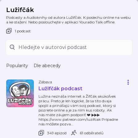
Lužifčák
Podcasty a Audioknihy od autora Lužifčák. K poslechu online na webu
a ke stažení. Nebo poslouchejte v aplikaci Youradio Talk offline.
1 podcast
Popularity
Dle abecedy
Zábava
Lužifčák podcast
Lužina neznáša internet a Žifčák akúkoľvek
prácu. Preto je len logické, že sa títo dvaja
spojili a prinášajú vám svoj podcast, ktorý si
pozriete online a je za ním kus roboty. Ak
nás máte záujem podporiť ❤️ ▶▶▶
https://www.patreon.com/luzifcak Prípadne
nás môžete pozva
…
349 epizod
61 odběratelů