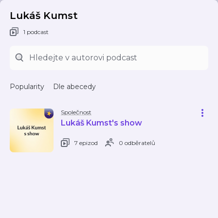
Lukáš Kumst
1 podcast
Popularity
Dle abecedy
Společnost
Lukáš Kumst's show
7 epizod
0 odběratelů