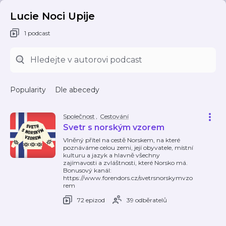
Lucie Noci Upije
1 podcast
Popularity
Dle abecedy
Společnost
,
Cestování
Svetr s norským vzorem
Vlněný přítel na cestě Norskem, na které
poznáváme celou zemi, její obyvatele, místní
kulturu a jazyk a hlavně všechny
zajímavosti a zvláštnosti, které Norsko má.
Bonusový kanál:
https://www.forendors.cz/svetrsnorskymvzo
rem
72 epizod
39 odběratelů