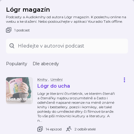
Lógr magazín
Podcasty a Audioknihy od autora Lógr magazín. K poslechu online na
webu a ke stažení. Nebo poslouchejte v aplikaci Youradio Talk offline.
1 podcast
Popularity
Dle abecedy
Knihy
,
Umění
Lógr do ucha
Lógr je literární čtvrtletník, ve kterém čtenáři
a čtenářky najdou srozumitelně a často i
odlehčeně napsané recenze na méně známé
knihy i bestsellery, poezii i komiksy, ale také
pohledy do umělecké sféry či filmové branže.
To vše píší milovníci kultury a literatury. A
n
…
14 epizod
2 odběratelé