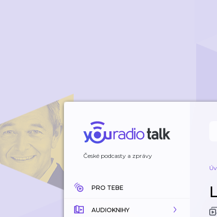
České podcasty a zprávy
Úv
PRO TEBE
AUDIOKNIHY