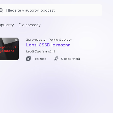
pularity
Dle abecedy
Zpravodajství
,
Politické zprávy
Lepsi CSSD je mozna
Lepší Čssd je možná
1 epizoda
0 odběratelů