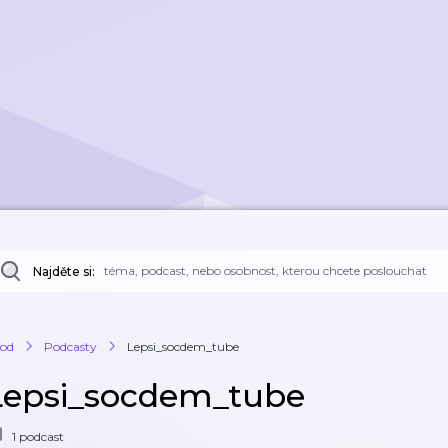
Najděte si:
od
Podcasty
Lepsi_socdem_tube
Lepsi_socdem_tube
1 podcast