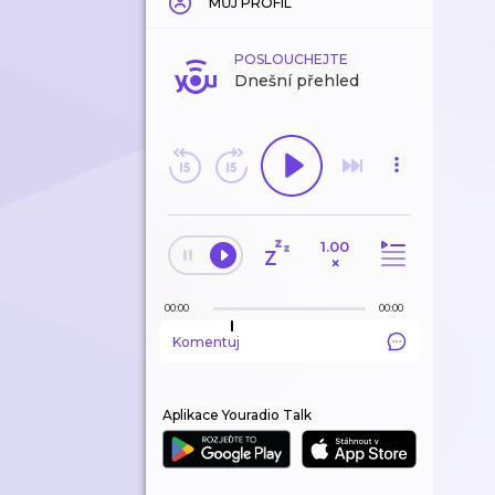
MŮJ PROFIL
POSLOUCHEJTE
Dnešní přehled
1.00
×
00:00
00:00
Komentuj
Aplikace Youradio Talk