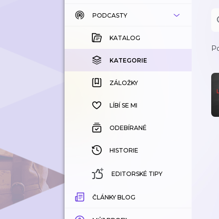
PODCASTY
KATALOG
KOUPENÉ
KATALOG
Po
KATEGORIE
KATEGORIE
ZÁLOŽKY
ZÁLOŽKY
HISTORIE
LÍBÍ SE MI
ODEBÍRANÉ
HISTORIE
EDITORSKÉ TIPY
ČLÁNKY BLOG