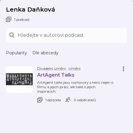
Lenka Daňková
1 podcast
Popularity
Dle abecedy
Divadelní umění
,
Umění
ArtAgent Talks
ArtAgent talks jsou rozhovory s herci nejen o
filmu a jejich práci, ale také o jejich
inspiracích.
1 epizoda
0 odběratelů