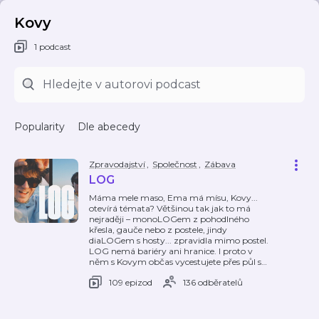
Kovy
1 podcast
Popularity
Dle abecedy
Zpravodajství
,
Společnost
,
Zábava
LOG
Máma mele maso, Ema má mísu, Kovy...
otevírá témata? Většinou tak jak to má
nejraději – monoLOGem z pohodlného
křesla, gauče nebo z postele, jindy
diaLOGem s hosty... zpravidla mimo postel.
LOG nemá bariéry ani hranice. I proto v
něm s Kovym občas vycestujete přes půl s
…
109 epizod
136 odběratelů