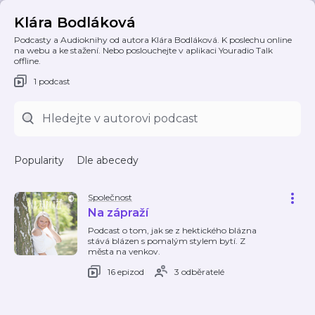
Klára Bodláková
Podcasty a Audioknihy od autora Klára Bodláková. K poslechu online
na webu a ke stažení. Nebo poslouchejte v aplikaci Youradio Talk
offline.
1 podcast
Popularity
Dle abecedy
Společnost
Na zápraží
Podcast o tom, jak se z hektického blázna
stává blázen s pomalým stylem bytí. Z
města na venkov.
16 epizod
3 odběratelé