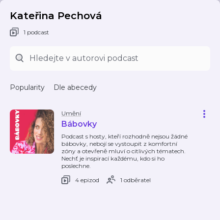
Kateřina Pechová
1 podcast
Popularity
Dle abecedy
Umění
Bábovky
Podcast s hosty, kteří rozhodně nejsou žádné
bábovky, nebojí se vystoupit z komfortní
zóny a otevřeně mluví o citlivých tématech.
Nechť je inspirací každému, kdo si ho
poslechne.
4 epizod
1 odběratel