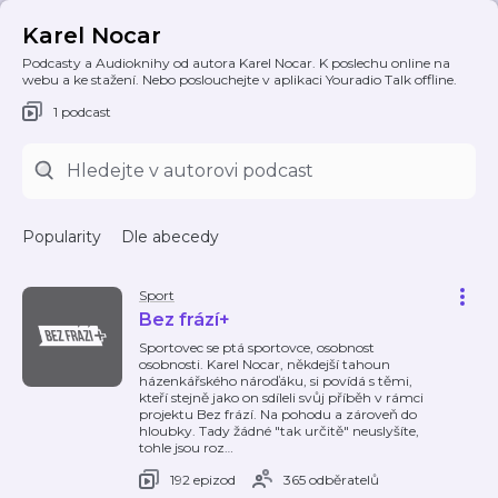
Karel Nocar
Podcasty a Audioknihy od autora Karel Nocar. K poslechu online na
webu a ke stažení. Nebo poslouchejte v aplikaci Youradio Talk offline.
1 podcast
Popularity
Dle abecedy
Sport
Bez frází+
Sportovec se ptá sportovce, osobnost
osobnosti. Karel Nocar, někdejší tahoun
házenkářského nároďáku, si povídá s těmi,
kteří stejně jako on sdíleli svůj příběh v rámci
projektu Bez frází. Na pohodu a zároveň do
hloubky. Tady žádné "tak určitě" neuslyšíte,
tohle jsou roz
…
192 epizod
365 odběratelů