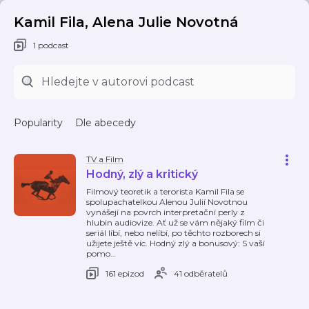
Kamil Fila, Alena Julie Novotná
1 podcast
Popularity
Dle abecedy
TV a Film
Hodný, zlý a kritický
Filmový teoretik a terorista Kamil Fila se
spolupachatelkou Alenou Julií Novotnou
vynášejí na povrch interpretační perly z
hlubin audiovize. Ať už se vám nějaký film či
seriál líbí, nebo nelíbí, po těchto rozborech si
užijete ještě víc. Hodný zlý a bonusový: S vaší
pomo
…
161 epizod
41 odběratelů