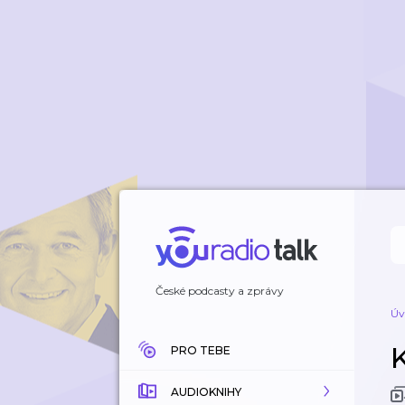
České podcasty a zprávy
Úv
PRO TEBE
AUDIOKNIHY