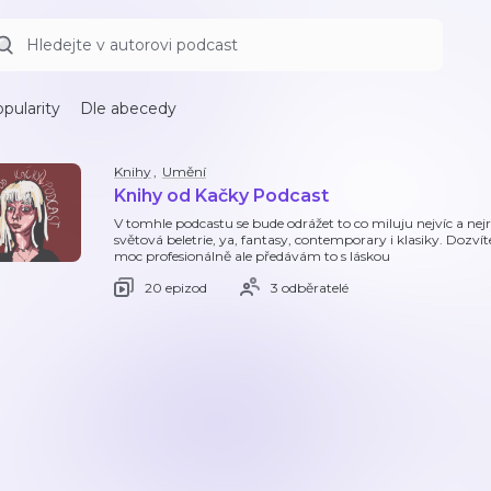
pularity
Dle abecedy
Knihy
,
Umění
Knihy od Kačky Podcast
V tomhle podcastu se bude odrážet to co miluju nejvíc a ne
světová beletrie, ya, fantasy, contemporary i klasiky. Dozví
moc profesionálně ale předávám to s láskou
20 epizod
3 odběratelé