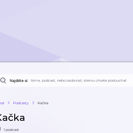
Najděte si:
od
Podcasty
Kačka
Kačka
1 podcast