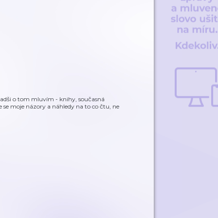
jradši o tom mluvím - knihy, současná
te se moje názory a náhledy na to co čtu, ne