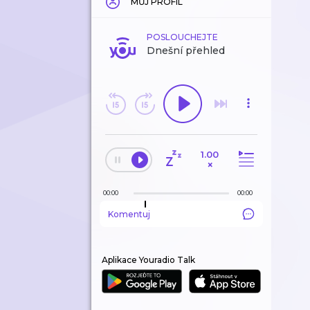
MŮJ PROFIL
POSLOUCHEJTE
Dnešní přehled
1.00
×
00:00
00:00
Komentuj
Aplikace Youradio Talk