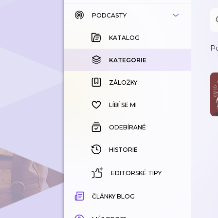
PODCASTY
KATALOG
KOUPENÉ
KATALOG
Po
KATEGORIE
KATEGORIE
ZÁLOŽKY
ZÁLOŽKY
HISTORIE
LÍBÍ SE MI
ODEBÍRANÉ
HISTORIE
EDITORSKÉ TIPY
ČLÁNKY BLOG