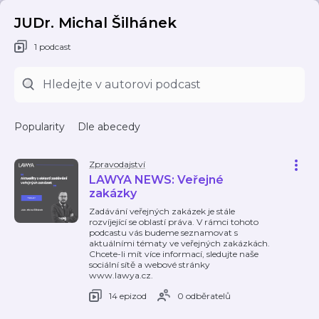
JUDr. Michal Šilhánek
1 podcast
Popularity
Dle abecedy
Zpravodajství
LAWYA NEWS: Veřejné
zakázky
Zadávání veřejných zakázek je stále
rozvíjející se oblastí práva. V rámci tohoto
podcastu vás budeme seznamovat s
aktuálními tématy ve veřejných zakázkách.
Chcete-li mít více informací, sledujte naše
sociální sítě a webové stránky
www.lawya.cz.
14 epizod
0 odběratelů