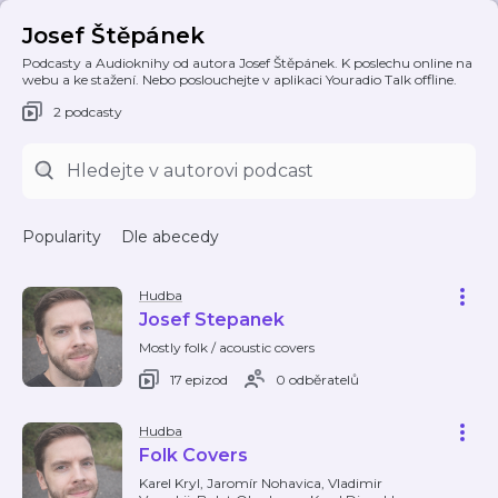
Josef Štěpánek
Podcasty a Audioknihy od autora Josef Štěpánek. K poslechu online na
webu a ke stažení. Nebo poslouchejte v aplikaci Youradio Talk offline.
2 podcasty
Popularity
Dle abecedy
Hudba
Josef Stepanek
Mostly folk / acoustic covers
17 epizod
0 odběratelů
Hudba
Folk Covers
Karel Kryl, Jaromír Nohavica, Vladimir