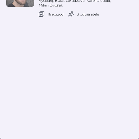
Vysockij, Bulat Okudzava, Karel Diepold,
Milan Dvořák
16 epizod
3 odběratelé