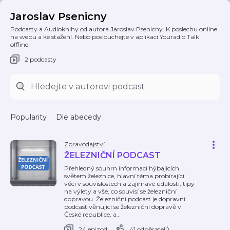
Jaroslav Psenicny
Podcasty a Audioknihy od autora Jaroslav Psenicny. K poslechu online
na webu a ke stažení. Nebo poslouchejte v aplikaci Youradio Talk
offline.
2 podcasty
Popularity
Dle abecedy
Zpravodajství
ŽELEZNIČNÍ PODCAST
Přehledný souhrn informací hýbajících
světem železnice, hlavní téma probírající
věci v souvislostech a zajímavé události, tipy
na výlety a vše, co souvisí se železniční
dopravou. Železniční podcast je dopravní
podcast věnující se železniční dopravě v
České republice, a
…
24 epizod
41 odběratelů