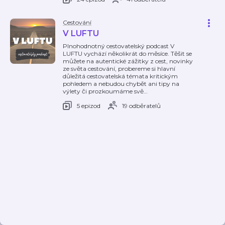
Cestování
V LUFTU
Plnohodnotný cestovatelský podcast V
LUFTU vychází několikrát do měsíce. Těšit se
můžete na autentické zážitky z cest, novinky
ze světa cestování, probereme si hlavní
důležitá cestovatelská témata kritickým
pohledem a nebudou chybět ani tipy na
výlety či prozkoumáme svě
…
5 epizod
19 odběratelů