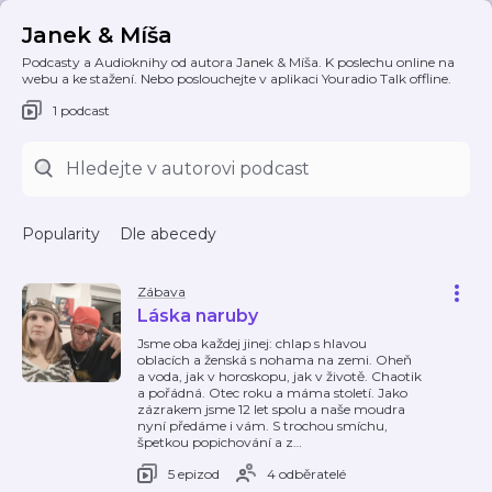
Janek & Míša
Podcasty a Audioknihy od autora Janek & Míša. K poslechu online na
webu a ke stažení. Nebo poslouchejte v aplikaci Youradio Talk offline.
1 podcast
Popularity
Dle abecedy
Zábava
Láska naruby
Jsme oba každej jinej: chlap s hlavou
oblacích a ženská s nohama na zemi. Oheň
a voda, jak v horoskopu, jak v životě. Chaotik
a pořádná. Otec roku a máma století. Jako
zázrakem jsme 12 let spolu a naše moudra
nyní předáme i vám. S trochou smíchu,
špetkou popichování a z
…
5 epizod
4 odběratelé