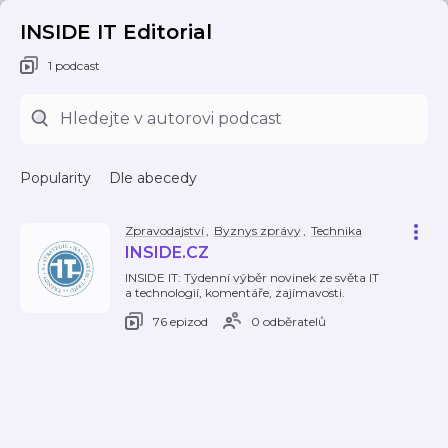
INSIDE IT Editorial
1 podcast
Popularity
Dle abecedy
Zpravodajství
,
Byznys zprávy
,
Technika
INSIDE.CZ
INSIDE IT: Týdenní výběr novinek ze světa IT
a technologií, komentáře, zajímavosti.
76 epizod
0 odběratelů