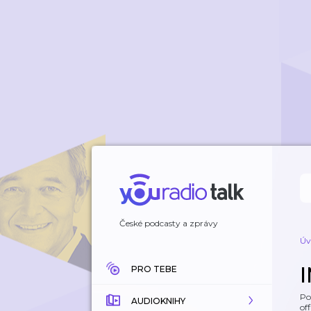
České podcasty a zprávy
Úv
PRO TEBE
Po
AUDIOKNIHY
off