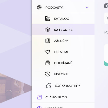
PODCASTY
KATALOG
KOUPENÉ
KATALOG
KATEGORIE
KATEGORIE
Po
ZÁLOŽKY
ZÁLOŽKY
HISTORIE
LÍBÍ SE MI
ODEBÍRANÉ
HISTORIE
EDITORSKÉ TIPY
ČLÁNKY BLOG