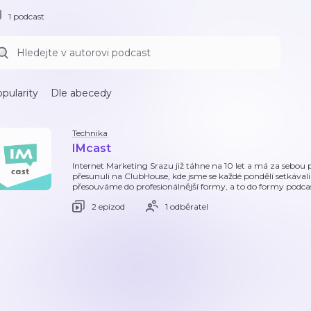
1 podcast
pularity
Dle abecedy
Technika
IMcast
Internet Marketing Srazu již táhne na 10 let a má za sebou 
přesunuli na ClubHouse, kde jsme se každé pondělí setkávali
přesouváme do profesionálnější formy, a to do formy podca
2 epizod
1 odběratel