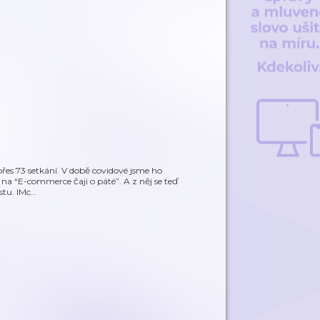
přes 73 setkání. V době covidové jsme ho
 na “E-commerce čaji o páté”. A z něj se teď
stu. IMc
…