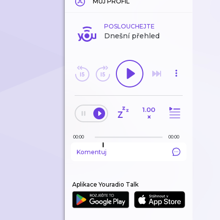
MŮJ PROFIL
POSLOUCHEJTE
Dnešní přehled
1.00
×
00:00
00:00
Komentuj
Aplikace Youradio Talk