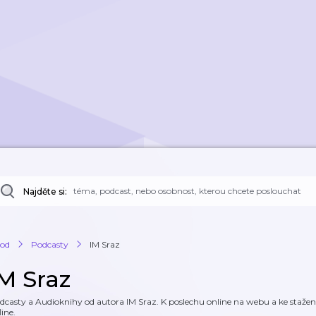
Najděte si:
od
Podcasty
IM Sraz
IM Sraz
dcasty a Audioknihy od autora IM Sraz. K poslechu online na webu a ke stažení
line.