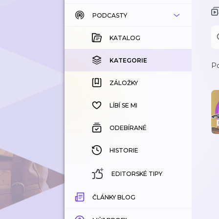
PODCASTY
KATALOG
KOUPENÉ
KATALOG
KATEGORIE
KATEGORIE
Po
ZÁLOŽKY
ZÁLOŽKY
HISTORIE
LÍBÍ SE MI
ODEBÍRANÉ
HISTORIE
EDITORSKÉ TIPY
ČLÁNKY BLOG