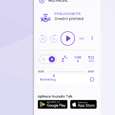
MŮJ PROFIL
POSLOUCHEJTE
Dnešní přehled
1.00
×
00:00
00:00
Komentuj
Aplikace Youradio Talk