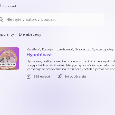
1 podcast
pularity
Dle abecedy
Vzdělání
,
Byznys
,
Investování
,
Jak na to
,
Byznys zprávy
Hypotécast
Hypotéky, reality, investice do nemovitostí. Krátce a výsti
povypráví Tomáš Rusňák, který je hypotečním specialistou a 
Zaměřuje se především na realizaci hypoték a právě o nich
338 epizod
84 odběratelů