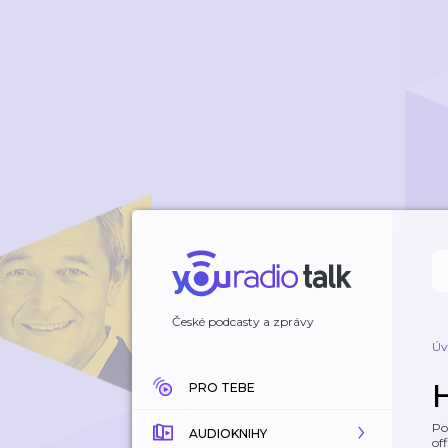
České podcasty a zprávy
Úv
PRO TEBE
Po
AUDIOKNIHY
off