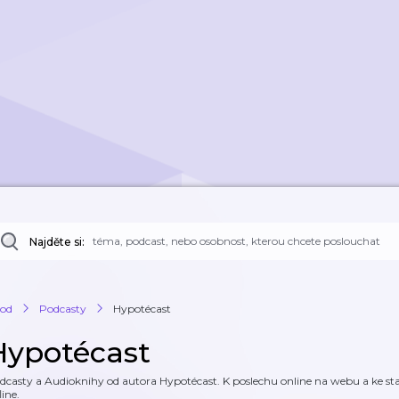
Najděte si:
od
Podcasty
Hypotécast
Hypotécast
dcasty a Audioknihy od autora Hypotécast. K poslechu online na webu a ke staž
line.