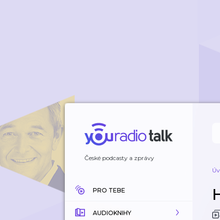
České podcasty a zprávy
Úv
PRO TEBE
AUDIOKNIHY