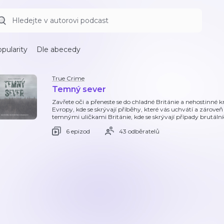
pularity
Dle abecedy
True Crime
Temný sever
Zavřete oči a přeneste se do chladné Británie a nehostinné k
Evropy, kde se skrývají příběhy, které vás uchvátí a zároveň
temnými uličkami Británie, kde se skrývají případy brutální
6 epizod
43 odběratelů