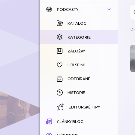
PODCASTY
KATALOG
KOUPENÉ
KATALOG
Po
KATEGORIE
KATEGORIE
ZÁLOŽKY
ZÁLOŽKY
HISTORIE
LÍBÍ SE MI
ODEBÍRANÉ
HISTORIE
EDITORSKÉ TIPY
ČLÁNKY BLOG