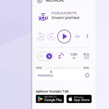
MŮJ PROFIL
POSLOUCHEJTE
Dnešní přehled
1.00
×
00:00
00:00
Komentuj
Aplikace Youradio Talk