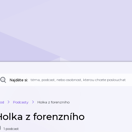
Najděte si:
od
Podcasty
Holka z forenzního
Holka z forenzního
1 podcast