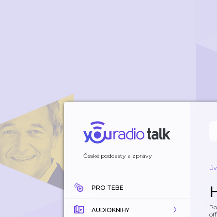
České podcasty a zprávy
Úv
PRO TEBE
Po
AUDIOKNIHY
off