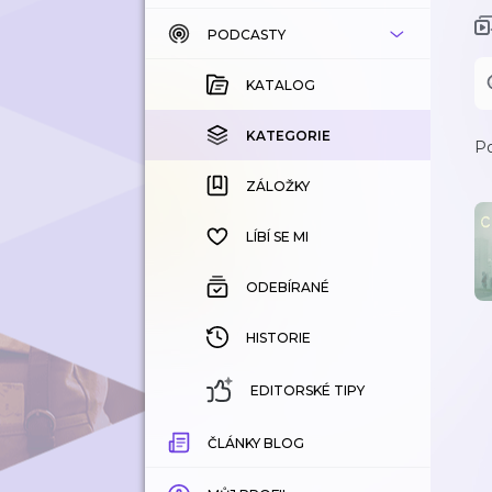
PODCASTY
KATALOG
KOUPENÉ
KATALOG
KATEGORIE
KATEGORIE
Po
ZÁLOŽKY
ZÁLOŽKY
HISTORIE
LÍBÍ SE MI
ODEBÍRANÉ
HISTORIE
EDITORSKÉ TIPY
ČLÁNKY BLOG