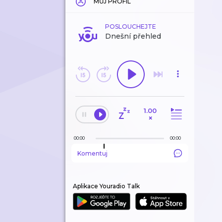
MŮJ PROFIL
POSLOUCHEJTE
Dnešní přehled
1.00
×
00:00
00:00
Komentuj
Aplikace Youradio Talk