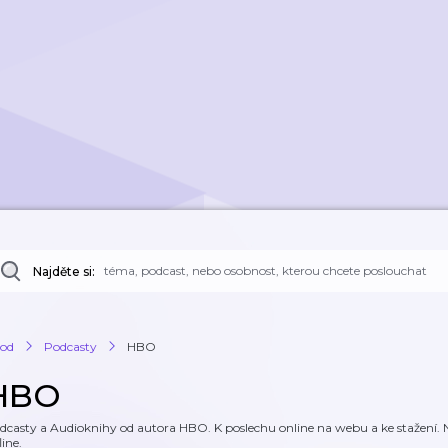
Najděte si:
od
Podcasty
HBO
HBO
dcasty a Audioknihy od autora HBO. K poslechu online na webu a ke stažení. N
line.