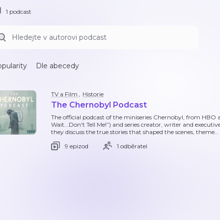
1 podcast
pularity
Dle abecedy
TV a Film
,
Historie
The Chernobyl Podcast
The official podcast of the miniseries Chernobyl, from HBO 
Wait...Don't Tell Me!”) and series creator, writer and execut
they discuss the true stories that shaped the scenes, theme
…
9 epizod
1 odběratel