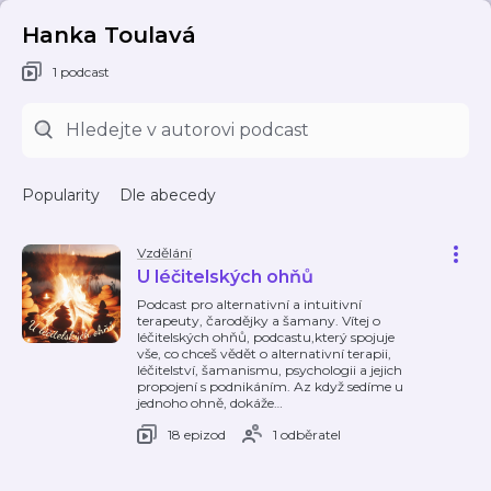
Hanka Toulavá
1 podcast
Popularity
Dle abecedy
Vzdělání
U léčitelských ohňů
Podcast pro alternativní a intuitivní
terapeuty, čarodějky a šamany. Vítej o
léčitelských ohňů, podcastu,který spojuje
vše, co chceš vědět o alternativní terapii,
léčitelství, šamanismu, psychologii a jejich
propojení s podnikáním. Az když sedíme u
jednoho ohně, dokáže
…
18 epizod
1 odběratel