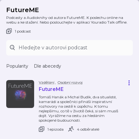
FutureME
Podcasty a Audioknihy od autora FutureME. K poslechu online na
webu a ke stažení. Nebo poslouchejte v aplikaci Youradio Talk offline.
1 podcast
Popularity
Dle abecedy
Vzdělání
,
Osobní rozvoj
FutureME
Tomáš Hanák a Michal Budík, dva situalisté,
kamarádi a společníci přináší inspirativní
rozhovory na cestě k úspěchu. K tomu
nejlepšímu, co tě v životě čeká, si sám musíš
dojít. Vyrážíme na cestu za hledáním
spokojené budoucnosti.
1 epizoda
4 odběratelé