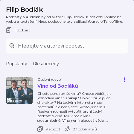
Filip Bodlák
Podcasty a Audioknihy od autora Filip Bodlák. K poslechu online na
webu a ke stažení. Nebo poslouchejte v aplikaci Youradio Talk offline.
1 podcast
Popularity
Dle abecedy
Osobní rozvoj
Víno od Bodláků
Chcete porozumět vínu? Chcete vědět jak
jednotlivá vína vznikají? Co ovlivňuje jejich
charakter? Na českém internetu moc
materiálů ale nenajdete. Proto jsme se s
Radkem rozhodli vytvořit první český
podcast o víně. Mluvíme o víně
srozumitelně. Víno není raketová věda.
…
9 epizod
27 odběratelů