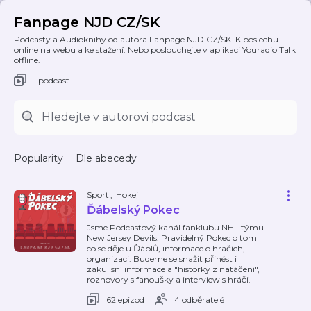
Fanpage NJD CZ/SK
Podcasty a Audioknihy od autora Fanpage NJD CZ/SK. K poslechu
online na webu a ke stažení. Nebo poslouchejte v aplikaci Youradio Talk
offline.
1 podcast
Popularity
Dle abecedy
Sport
,
Hokej
Ďábelský Pokec
Jsme Podcastový kanál fanklubu NHL týmu
New Jersey Devils. Pravidelný Pokec o tom
co se děje u Ďáblů, informace o hráčích,
organizaci. Budeme se snažit přinést i
zákulisní informace a "historky z natáčení",
rozhovory s fanoušky a interview s hráči.
62 epizod
4 odběratelé